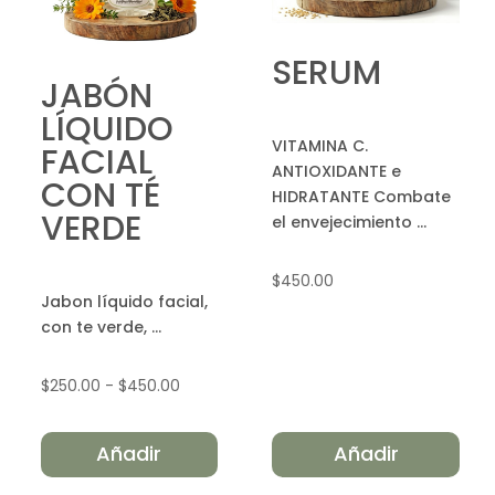
SERUM
JABÓN
LÍQUIDO
VITAMINA C.
FACIAL
ANTIOXIDANTE e
CON TÉ
HIDRATANTE Combate
VERDE
el envejecimiento ...
$
450.00
Jabon líquido facial,
con te verde, ...
Rango
$
250.00
-
$
450.00
de
precios:
Añadir
Añadir
desde
$250.00