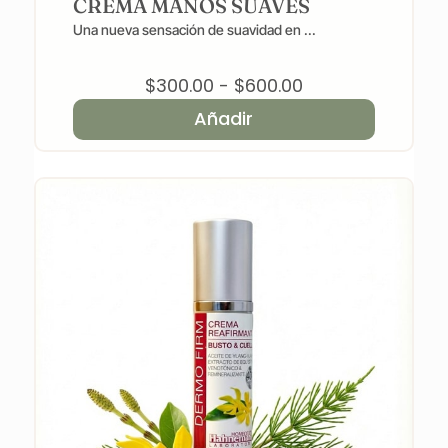
CREMA MANOS SUAVES
Una nueva sensación de suavidad en ...
Rango
$
300.00
-
$
600.00
de
Añadir
precios:
desde
$300.00
hasta
$600.00