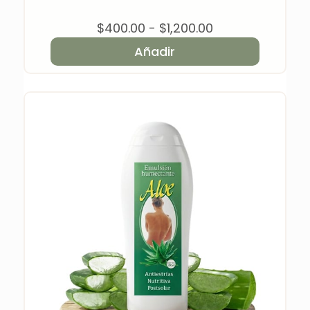
Rango
$
400.00
-
$
1,200.00
de
Añadir
precios:
desde
$400.00
hasta
$1,200.00