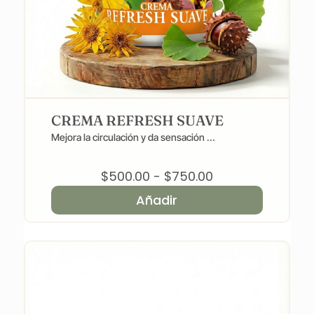
CREMA REFRESH SUAVE
Mejora la circulación y da sensación ...
Rango
$
500.00
-
$
750.00
de
Añadir
precios:
desde
$500.00
hasta
$750.00