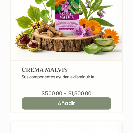
CREMA MALVIS
Sus componentes ayudan a disminuir la ...
Rango
$
500.00
-
$
1,800.00
de
Añadir
precios:
desde
$500.00
hasta