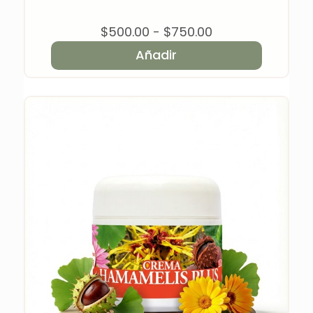
Rango
$
500.00
-
$
750.00
de
Añadir
precios:
desde
$500.00
hasta
$750.00