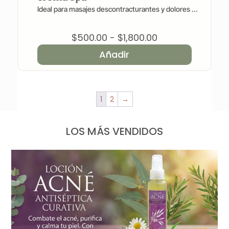
Ideal para masajes descontracturantes y dolores ...
Rango
$
500.00
-
$
1,800.00
de
Añadir
precios:
desde
$500.00
1
2
→
hasta
$1,800.00
LOS MÁS VENDIDOS