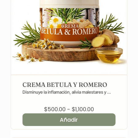
CREMA BETULA Y ROMERO
Disminuye la inflamación, alivia malestares y ...
Rango
$
500.00
-
$
1,100.00
de
Añadir
precios:
desde