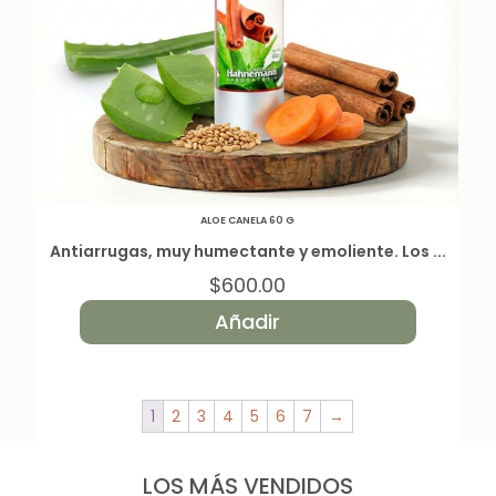
ALOE CANELA 60 G
Antiarrugas, muy humectante y emoliente. Los ...
$
600.00
Añadir
1
2
3
4
5
6
7
→
LOS MÁS VENDIDOS