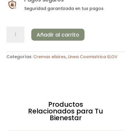
Seguridad garantizada en tus pagos
CUARZO
Añadir al carrito
CITRINO:
REAFIRMANTE
30
g
Categorías:
Cremas elixires
,
Linea Cosmiatrica ELOV
cantidad
Productos
Relacionados para Tu
Bienestar