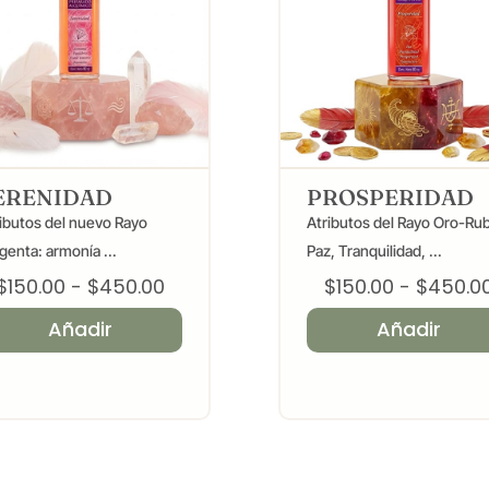
ERENIDAD
PROSPERIDAD
ibutos del nuevo Rayo
Atributos del Rayo Oro-Rub
enta: armonía ...
Paz, Tranquilidad, ...
Rango
$
150.00
-
$
450.00
$
150.00
-
$
450.0
de
Añadir
Añadir
precios:
desde
$150.00
hasta
$450.00