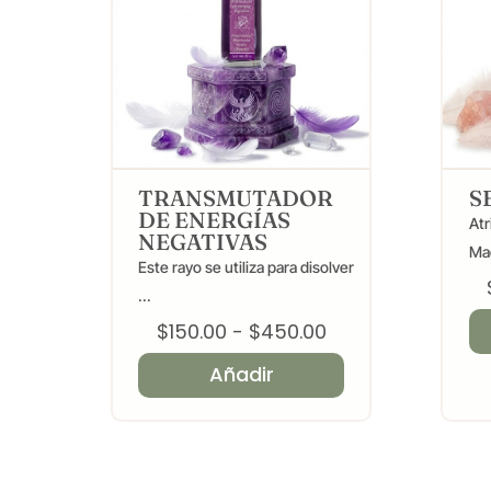
TRANSMUTADOR
S
DE ENERGÍAS
Atr
NEGATIVAS
Mag
Este rayo se utiliza para disolver
...
Rango
$
150.00
-
$
450.00
de
Añadir
precios:
desde
$150.00
hasta