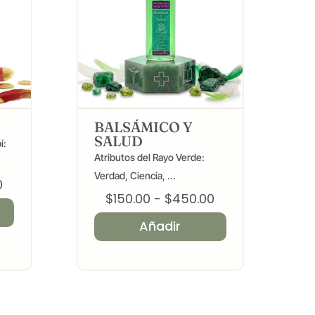
BALSÁMICO Y
SALUD
í:
Atributos del Rayo Verde:
Verdad, Ciencia, ...
Rango
0
Rango
$
150.00
-
$
450.00
de
de
precios:
Añadir
precios:
desde
desde
$150.00
$150.00
hasta
hasta
$450.00
$450.00