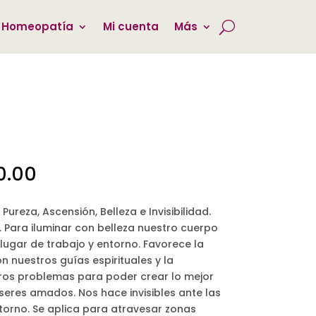
 Homeopatía
Mi cuenta
Más
Rango
0.00
de
precios:
Pureza, Ascensión, Belleza e Invisibilidad.
desde
. Para iluminar con belleza nuestro cuerpo
$150.00
lugar de trabajo y entorno. Favorece la
hasta
n nuestros guías espirituales y la
$450.00
ros problemas para poder crear lo mejor
seres amados. Nos hace invisibles ante las
torno. Se aplica para atravesar zonas