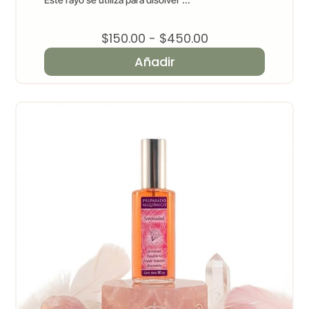
Rango
$
150.00
-
$
450.00
de
Añadir
precios:
desde
$150.00
hasta
$450.00