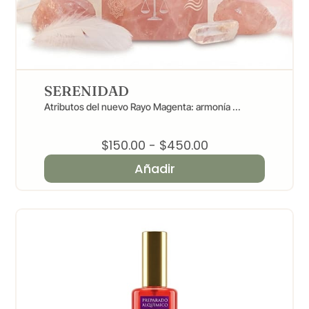
SERENIDAD
Atributos del nuevo Rayo Magenta: armonía ...
Rango
$
150.00
-
$
450.00
de
Añadir
precios:
desde
$150.00
hasta
$450.00