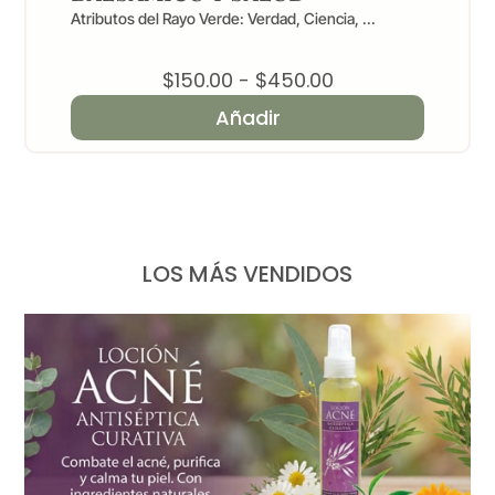
Atributos del Rayo Verde: Verdad, Ciencia, ...
Rango
$
150.00
-
$
450.00
de
Añadir
precios:
desde
$150.00
hasta
$450.00
LOS MÁS VENDIDOS