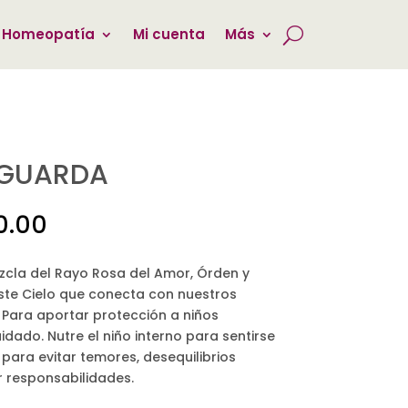
 Homeopatía
Mi cuenta
Más
 GUARDA
Rango
0.00
de
precios:
ezcla del Rayo Rosa del Amor, Órden y
desde
ste Cielo que conecta con nuestros
$150.00
 Para aportar protección a niños
hasta
dado. Nutre el niño interno para sentirse
$450.00
 para evitar temores, desequilibrios
r responsabilidades.