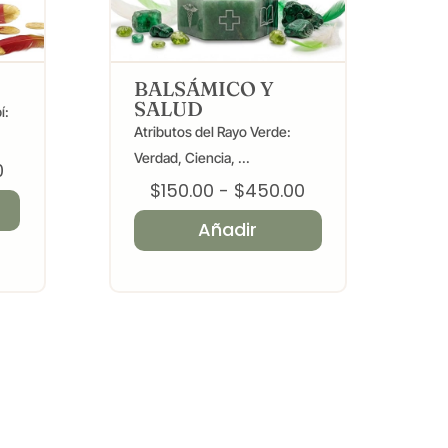
BALSÁMICO Y
SALUD
í:
Atributos del Rayo Verde:
Verdad, Ciencia, ...
Rango
0
Rango
$
150.00
-
$
450.00
de
de
precios:
Añadir
precios:
desde
desde
$150.00
$150.00
hasta
hasta
$450.00
$450.00