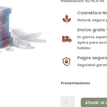
Presentación: 60 ml,10 ml.
Cosmética Na
Natural, segura 
Envíos gratis
En gastos superi
Aplica para enví
habiles.
Pagos segur
Seguridad garan
Presentaciones
ÁNGEL
Añadir al 
DE