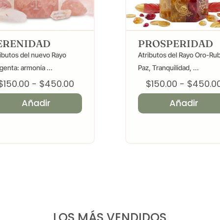
ERENIDAD
PROSPERIDAD
ibutos del nuevo Rayo
Atributos del Rayo Oro-Rub
enta: armonía ...
Paz, Tranquilidad, ...
Rango
$
150.00
-
$
450.00
$
150.00
-
$
450.0
de
Añadir
Añadir
precios:
desde
$150.00
hasta
$450.00
LOS MÁS VENDIDOS