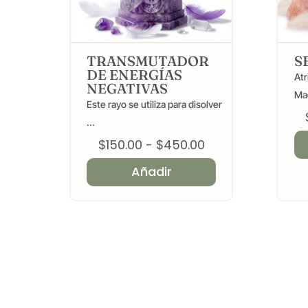
TRANSMUTADOR
S
DE ENERGÍAS
Atr
NEGATIVAS
Mag
Este rayo se utiliza para disolver
...
Rango
$
150.00
-
$
450.00
de
Añadir
precios:
desde
$150.00
hasta
$450.00