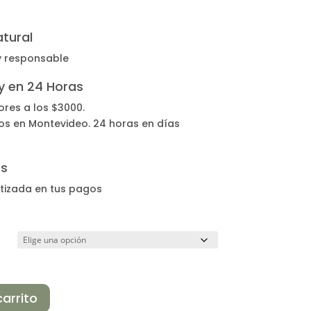
tural
y responsable
 y en 24 Horas
ores a los $3000.
os en Montevideo. 24 horas en días
os
tizada en tus pagos
carrito