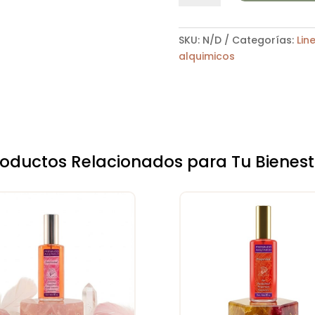
LA
GUARDA
cantidad
SKU:
N/D
Categorías:
Lin
alquimicos
roductos Relacionados para Tu Bienest